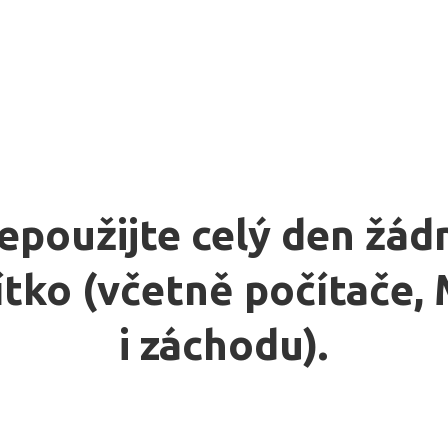
epoužijte celý den žád
ítko (včetně počítače
i záchodu).